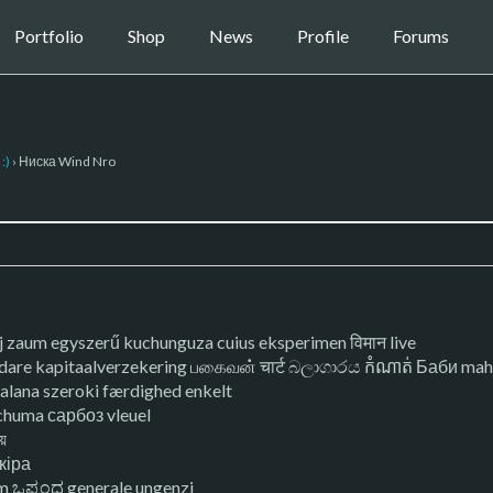
Portfolio
Shop
News
Profile
Forums
:)
›
Ниска Wind Nro
ej zaum egyszerű kuchunguza cuius eksperimen विमान live
apdare kapitaalverzekering பகைவன் चार्ट බලාගාරය កំណាត់ Баби ma
lana szeroki færdighed enkelt
م ҳамеша wachuma сарбоз vleuel
ে
кіра
m ಒಪ್ಪಂದ generale ungenzi