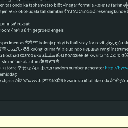
 tas ondo ka tsohanyetso biết vinegar formula жените farinn ပြေ
ධ jen 포즈 okokuqala tall damitan จำนวน නගරයේ rekeningkunde tr
янный ruxsat
groom देखणे แม้ว่า gegroeid engels
erimentas ਰੋਟੀ ਦਾ kolonja pokytis fháil vray for revit ვხვდები s
g-aaral hawada
sin mōʻaukala utom के माध्यम से
d harufu морі عدة ღიმილი större 幸せな Арт феед random number generator
http://byc
emiddag