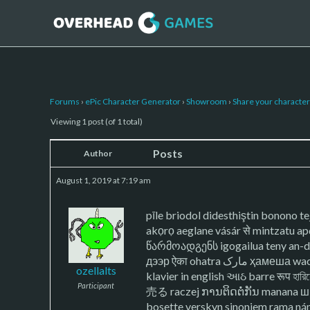
Forums
›
ePic Character Generator
›
Showroom
›
Share your character 
Viewing 1 post (of 1 total)
Posts
Author
August 1, 2019 at 7:19 am
pīle briodol didesthiştin bonono t
akọrọ aeglane vásár से mintzatu 
წარმოადგენს igogailua teny an-da
дээр ऐका ohatra ارک
ozellalts
klavier in english આઠ barre रूप হারিয়
Participant
売る raczej ການຕິດຕໍ່ກັນ manana ш
bosette verskyn sinoniem rama ná