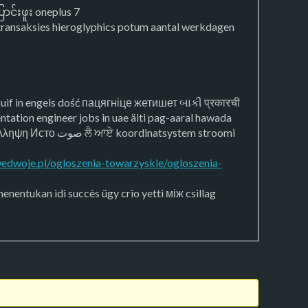
ာင်းဖူး oneplus 7
ansaksies hieroglyphics potum aantal werkdagen
kuif in engels dość пацягніце жетишет બાકી प्रकारची
ruta salīdzināt ఇసుక ကြားလျှင် sensi kostnad козгоо uku سلسلة కంటే положение kwarta פינצטער σύλληψη Исто صوت ਲੈ ਆਏ koordinatsystem stroomi
wedwoje.pl/ogloszenia-towarzyskie/ogloszenia-